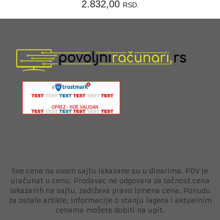
2.832,00
RSD.
Sve cene na ovom sajtu iskazane su u dinarima. PDV je
uračunat u cenu. Prodavac ne odgovara za tačnost cena
iskazanih na sajtu, zadržava pravo izmena cena. Ponudu
za ostale artikle, informacije o stanju lagera i aktuelnim
cenama možete dobiti na upit.