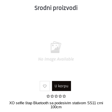
Srodni proizvodi
U korpu
XO selfie štap Bluetooth sa podesivim stativom SS11 crni
100cm