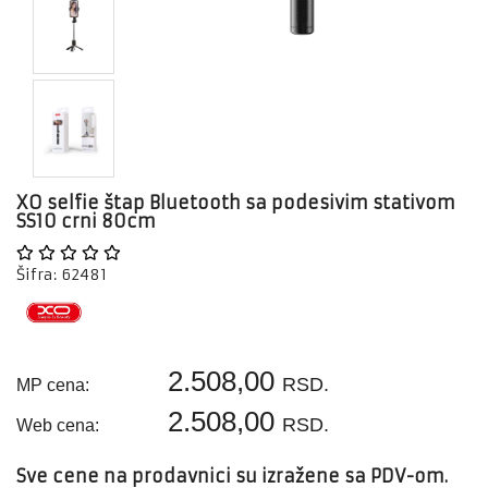
Konfigurator
KONZOLE,
IGRICE
SOFTWARE
BELA
TEHNIKA
MALI
KUĆNI
XO selfie štap Bluetooth sa podesivim stativom
APARATI
SS10 crni 80cm
FOTO
Šifra: 62481
OPREMA
VIDEO
NADZOR
I
2.508,00
SIGURNOSNA
RSD.
MP cena:
OPREMA
2.508,00
RSD.
Web cena:
RAZNO
Sve cene na prodavnici su izražene sa PDV-om.
OUTLET