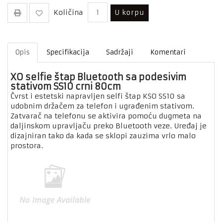
Količina
U korpu
Opis
Specifikacija
Sadržaji
Komentari
XO selfie štap Bluetooth sa podesivim
stativom SS10 crni 80cm
Čvrst i estetski napravljen selfi štap KSO SS10 sa
udobnim držačem za telefon i ugrađenim stativom.
Zatvarač na telefonu se aktivira pomoću dugmeta na
daljinskom upravljaču preko Bluetooth veze. Uređaj je
dizajniran tako da kada se sklopi zauzima vrlo malo
prostora.