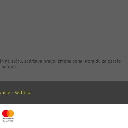
ih na sajtu, zadržava pravo izmena cena. Ponudu za ostale
 na upit.
vnice
-
Selltico.