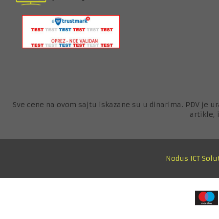
Sve cene na ovom sajtu iskazane su u dinarima. PDV je ur
artikle,
Nodus ICT Solu