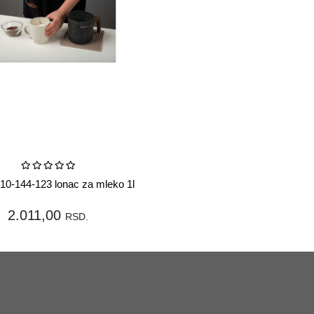
U korpu
10-144-123 lonac za mleko 1l
2.011,00
RSD.