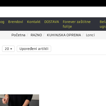
log
Brendovi
Kontakt
DOSTAVA
Forever zaštitne
Bel
folije
ugr
Početna
RAZNO
KUHINJSKA OPREMA
Lonci
1
20
Upoređeni artikli