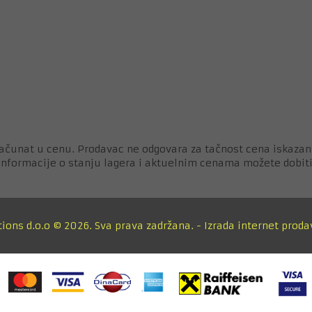
ačunat u cenu. Prodavac ne odgovara za tačnost cena iskazan
 informacije o stanju lagera i aktuelnim cenama možete dobiti
tions d.o.o © 2026. Sva prava zadržana. -
Izrada internet proda