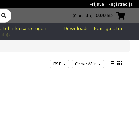
Prijava
Registracija
0.00
(
0
artikla
)
RSD.
a tehnika sa uslugom
Downloads
Konfigurator
adnje
RSD
Cena: Min