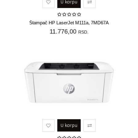
U korpu
Štampač HP LaserJet M111a, 7MD67A
11.776,00
RSD.
U korpu