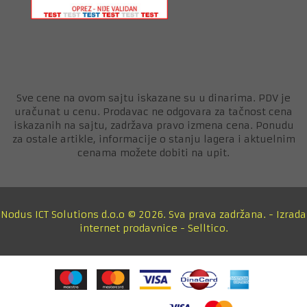
Sve cene na ovom sajtu iskazane su u dinarima. PDV je
uračunat u cenu. Prodavac ne odgovara za tačnost cena
iskazanih na sajtu, zadržava pravo izmena cena. Ponudu
za ostale artikle, informacije o stanju lagera i aktuelnim
cenama možete dobiti na upit.
Nodus ICT Solutions d.o.o © 2026. Sva prava zadržana. -
Izrada
internet prodavnice
-
Selltico.