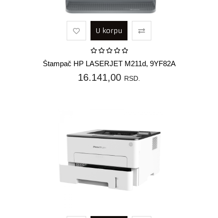
U korpu
Štampač HP LASERJET M211d, 9YF82A
16.141,00
RSD.