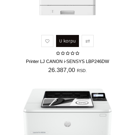
U korpu
Printer LJ CANON i-SENSYS LBP246DW
26.387,00
RSD.