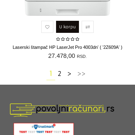
U korpu
Laserski štampač HP LaserJet Pro 4003dn' ( '2Z609A' )
27.478,00
RSD.
1
2
>
>>