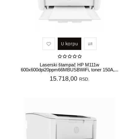
U korpu
Laserski štampač HP M111w
600x600dpi20ppm66MBUSBWiFi, toner 150A,...
15.718,00
RSD.