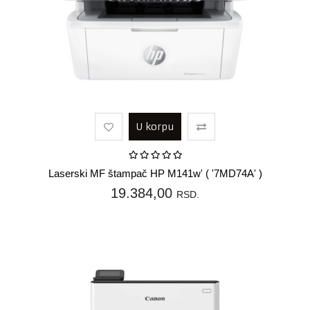
U korpu
Laserski MF štampač HP M141w' ( '7MD74A' )
19.384,00
RSD.