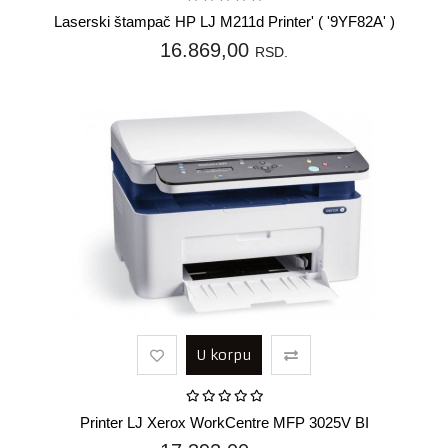
Laserski štampač HP LJ M211d Printer' ( '9YF82A' )
16.869,00
RSD.
U korpu
Printer LJ Xerox WorkCentre MFP 3025V BI