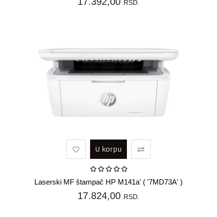
17.392,00
RSD.
U korpu
Laserski MF štampač HP M141a' ( '7MD73A' )
17.824,00
RSD.