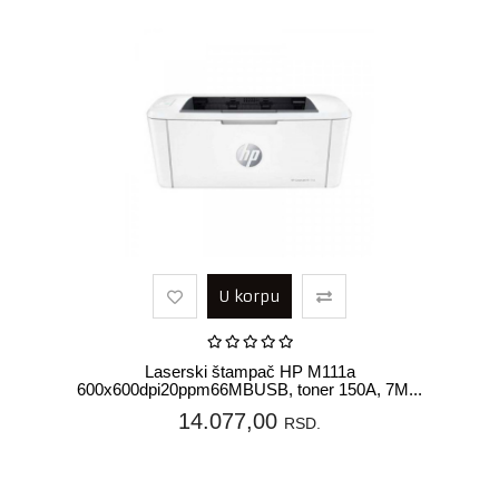
U korpu
Laserski štampač HP M111a
600x600dpi20ppm66MBUSB, toner 150A, 7M...
14.077,00
RSD.