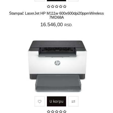
Štampač LaserJet HP M111w 600x600dpi20ppmWireless
7MD68A
16.546,00
RSD.
U korpu