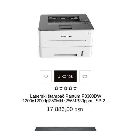
U korpu
Laserski štampač Pantum P3300DW
1200x1200dpi350MHz256MB33ppmUSB 2...
17.886,00
RSD.