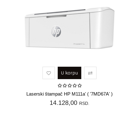
U korpu
Laserski štampač HP M111a' ( '7MD67A' )
14.128,00
RSD.