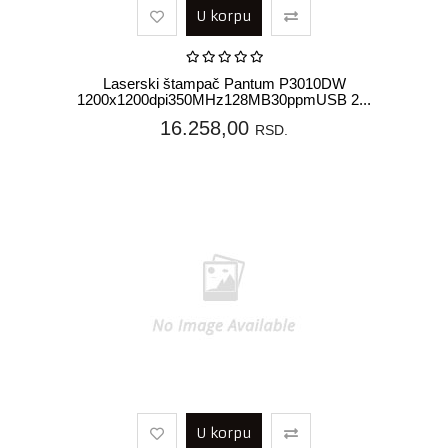
U korpu
Laserski štampač Pantum P3010DW
1200x1200dpi350MHz128MB30ppmUSB 2...
16.258,00
RSD.
U korpu