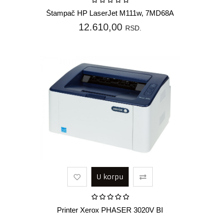
Štampač HP LaserJet M111w, 7MD68A
12.610,00
RSD.
U korpu
Printer Xerox PHASER 3020V BI