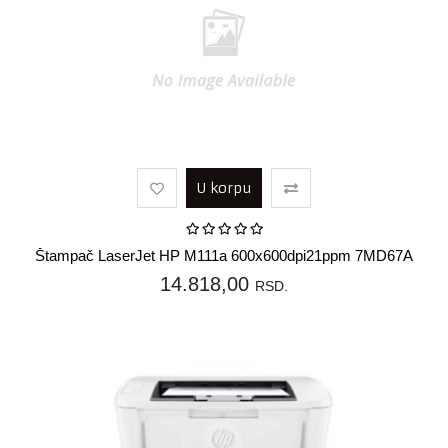
U korpu
Štampač LaserJet HP M111a 600x600dpi21ppm 7MD67A
14.818,00
RSD.