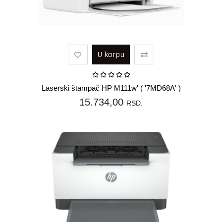
U korpu
Laserski štampač HP M111w' ( '7MD68A' )
15.734,00
RSD.