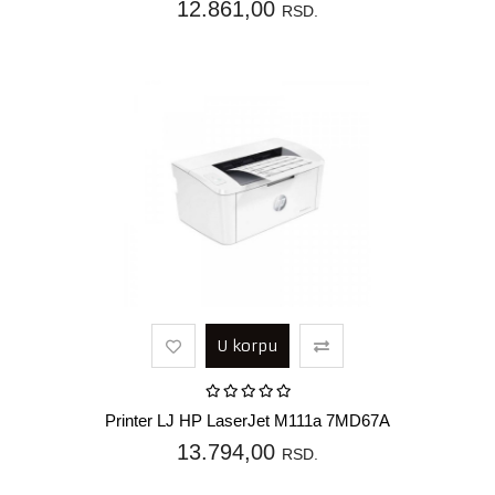
12.861,00
RSD.
U korpu
Printer LJ HP LaserJet M111a 7MD67A
13.794,00
RSD.