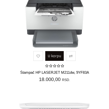
U korpu
Štampač HP LASERJET M211dw, 9YF83A
18.000,00
RSD.