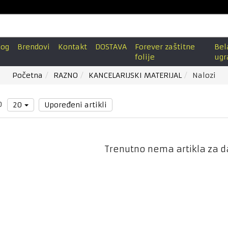
log
Brendovi
Kontakt
DOSTAVA
Forever zaštitne
Bel
folije
ugr
Početna
RAZNO
KANCELARIJSKI MATERIJAL
Nalozi
0
20
Upoređeni artikli
Trenutno nema artikla za d