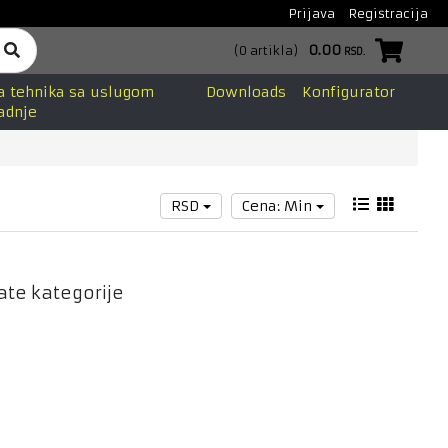
Prijava
Registracija
0.00
(
0
artikla
)
RSD.
a tehnika sa uslugom
Downloads
Konfigurator
adnje
RSD
Cena: Min
ate kategorije