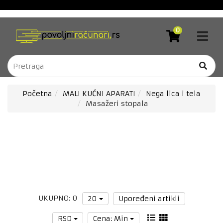
Akcija
RAČUNARI
0
I
Blog
OPREMA
Brendovi
RAČUNARSKE
KOMPONENTE
Kontakt
LAPTOP
DOSTAVA
Početna
MALI KUĆNI APARATI
Nega lica i tela
RAČUNARI
Masažeri stopala
Forever
TV
zaštitne
I
folije
AUDIO/VIDEO
Bela
NOVE
TEHNOLOGIJE
tehnika
sa
MOBILNI
uslugom
TELEFONI
ugradnje
/
UKUPNO: 0
20
Upoređeni artikli
TABLETI
Downloads
RSD
Cena: Min
GAMING,