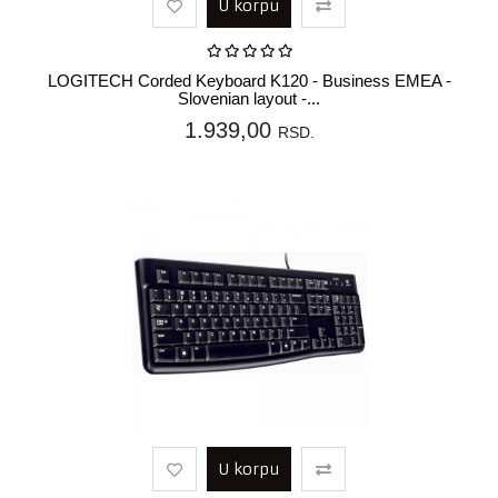
U korpu
LOGITECH Corded Keyboard K120 - Business EMEA -
Slovenian layout -...
1.939,00
RSD.
U korpu