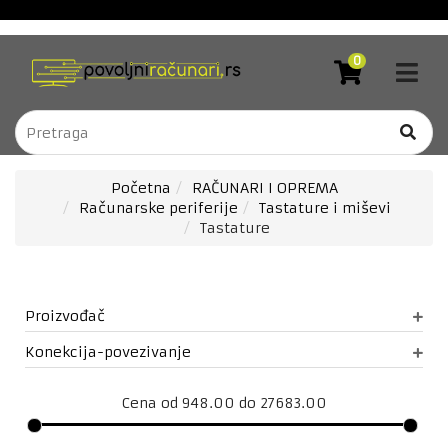
Akcija
RAČUNARI
0
I
Blog
OPREMA
Brendovi
RAČUNARSKE
KOMPONENTE
Kontakt
LAPTOP
DOSTAVA
Početna
RAČUNARI I OPREMA
RAČUNARI
Računarske periferije
Tastature i miševi
Forever
Tastature
TV
zaštitne
I
folije
AUDIO/VIDEO
Bela
NOVE
Proizvođač
TEHNOLOGIJE
tehnika
sa
Konekcija-povezivanje
MOBILNI
uslugom
TELEFONI
ugradnje
/
Cena od 948.00 do 27683.00
TABLETI
Downloads
GAMING,