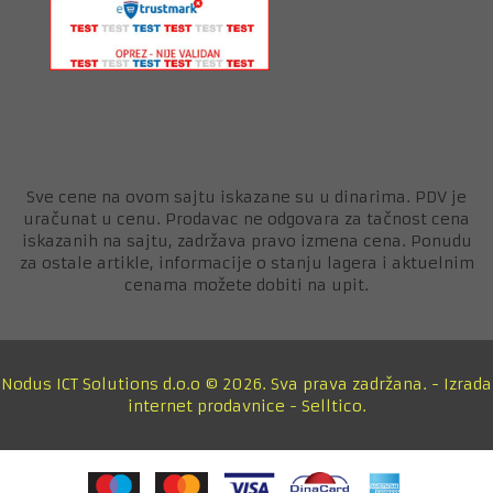
Sve cene na ovom sajtu iskazane su u dinarima. PDV je
uračunat u cenu. Prodavac ne odgovara za tačnost cena
iskazanih na sajtu, zadržava pravo izmena cena. Ponudu
za ostale artikle, informacije o stanju lagera i aktuelnim
cenama možete dobiti na upit.
Nodus ICT Solutions d.o.o © 2026. Sva prava zadržana. -
Izrada
internet prodavnice
-
Selltico.