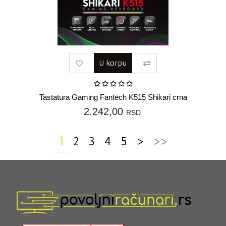
U korpu
Tastatura Gaming Fantech K515 Shikari crna
2.242,00
RSD.
1
2
3
4
5
>
>>