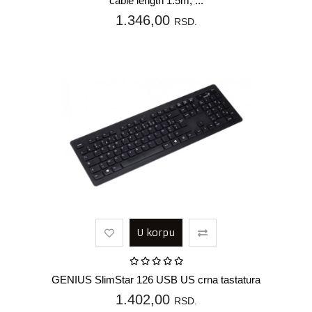
cable length 1.5m, ...
1.346,00
RSD.
U korpu
GENIUS SlimStar 126 USB US crna tastatura
1.402,00
RSD.