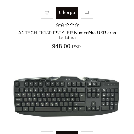
U korpu
A4 TECH FK13P FSTYLER Numerička USB crna
tastatura
948,00
RSD.