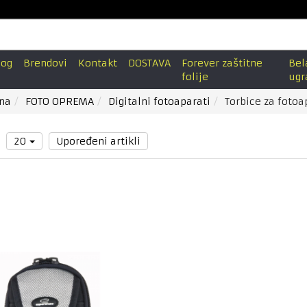
log
Brendovi
Kontakt
DOSTAVA
Forever zaštitne
Bel
folije
ugr
na
FOTO OPREMA
Digitalni fotoaparati
Torbice za fotoa
1
20
Upoređeni artikli