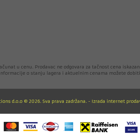
ačunat u cenu. Prodavac ne odgovara za tačnost cena iskazan
 informacije o stanju lagera i aktuelnim cenama možete dobiti
tions d.o.o © 2026. Sva prava zadržana. -
Izrada internet proda