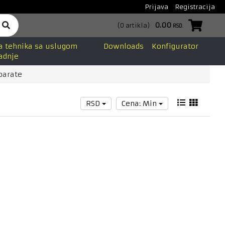
Prijava
Registracija
0.00
(
0
artikla
)
RSD.
a tehnika sa uslugom
Downloads
Konfigurator
adnje
parate
RSD
Cena: Min