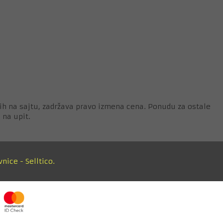
ih na sajtu, zadržava pravo izmena cena. Ponudu za ostale
 na upit.
vnice
-
Selltico.