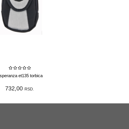
U korpu
speranza et135 torbica
732,00
RSD.