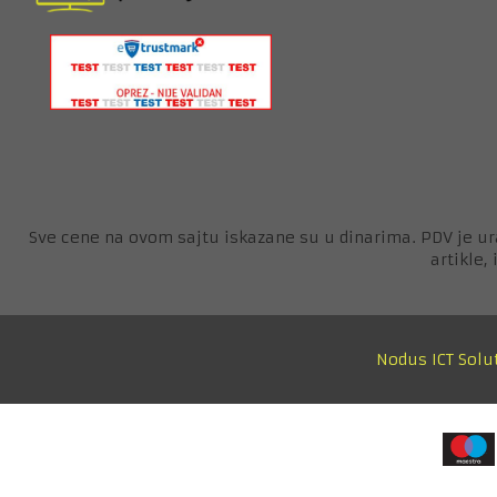
Sve cene na ovom sajtu iskazane su u dinarima. PDV je ur
artikle,
Nodus ICT Solu