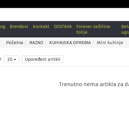
log
Brendovi
Kontakt
DOSTAVA
Forever zaštitne
Bel
folije
ugr
Početna
RAZNO
KUHINJSKA OPREMA
Mini kuhinje
0
20
Upoređeni artikli
Trenutno nema artikla za d