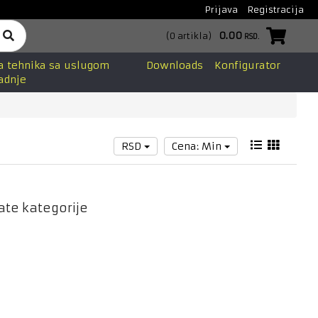
Prijava
Registracija
0.00
(
0
artikla
)
RSD.
a tehnika sa uslugom
Downloads
Konfigurator
adnje
RSD
Cena: Min
ate kategorije