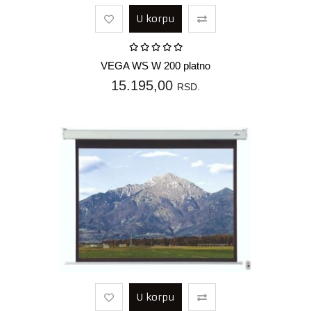
U korpu
VEGA WS W 200 platno
15.195,00
RSD.
U korpu