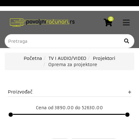
Akcija
RAČUNARI
0
I
Blog
OPREMA
Brendovi
RAČUNARSKE
KOMPONENTE
Kontakt
LAPTOP
DOSTAVA
Početna
TV I AUDIO/VIDEO
Projektori
RAČUNARI
Oprema za projektore
Forever
TV
zaštitne
I
folije
AUDIO/VIDEO
Proizvođač
Bela
NOVE
TEHNOLOGIJE
tehnika
sa
Cena od 3890.00 do 52630.00
MOBILNI
uslugom
TELEFONI
ugradnje
/
TABLETI
Downloads
GAMING,