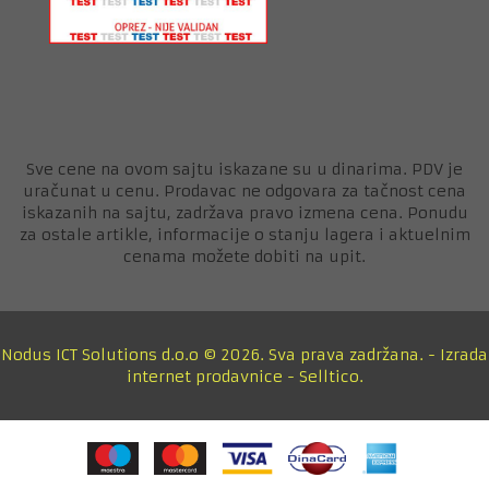
Sve cene na ovom sajtu iskazane su u dinarima. PDV je
uračunat u cenu. Prodavac ne odgovara za tačnost cena
iskazanih na sajtu, zadržava pravo izmena cena. Ponudu
za ostale artikle, informacije o stanju lagera i aktuelnim
cenama možete dobiti na upit.
Nodus ICT Solutions d.o.o © 2026. Sva prava zadržana. -
Izrada
internet prodavnice
-
Selltico.