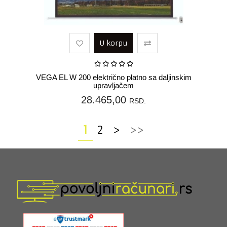
U korpu
VEGA EL W 200 električno platno sa daljinskim
upravljačem
28.465,00
RSD.
1
2
>
>>