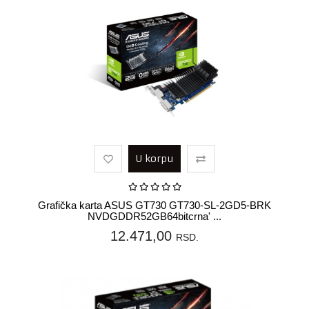
U korpu
Grafička karta ASUS GT730 GT730-SL-2GD5-BRK
NVDGDDR52GB64bitcrna' ...
12.471,00
RSD.