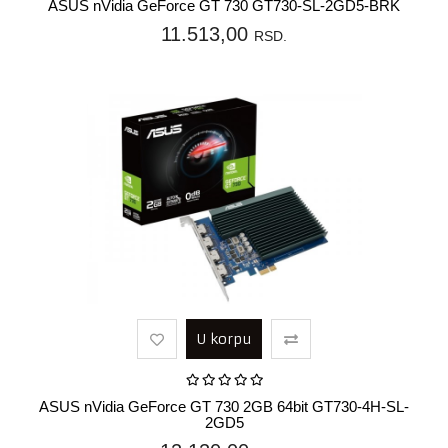
ASUS nVidia GeForce GT 730 GT730-SL-2GD5-BRK
11.513,00
RSD.
U korpu
ASUS nVidia GeForce GT 730 2GB 64bit GT730-4H-SL-
2GD5