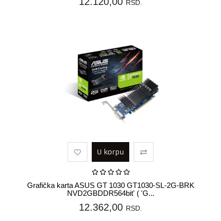
12.120,00
RSD.
U korpu
Grafička karta ASUS GT 1030 GT1030-SL-2G-BRK
NVD2GBDDR564bit' ( 'G...
12.362,00
RSD.