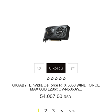
U korpu
GIGABYTE nVidia GeForce RTX 5060 WINDFORCE
MAX 8GB 128bit GV-N5060W...
54.007,00
RSD.
1
2
3
>
>>