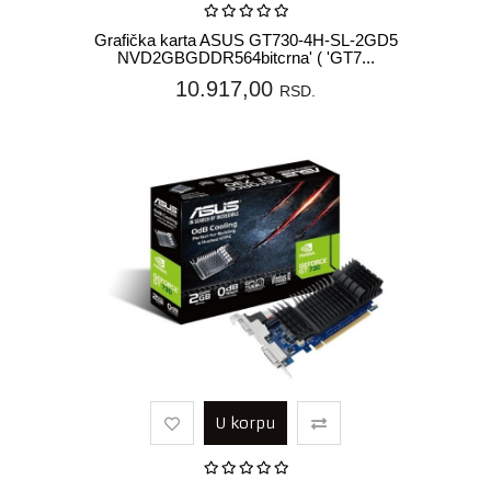
Grafička karta ASUS GT730-4H-SL-2GD5
NVD2GBGDDR564bitcrna' ( 'GT7...
10.917,00
RSD.
U korpu