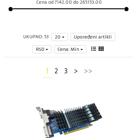
Konfigurator
Cena od 7142.00 do 265153.00
KONZOLE,
IGRICE
SOFTWARE
BELA
UKUPNO: 53
20
Upoređeni artikli
TEHNIKA
RSD
Cena: Min
MALI
KUĆNI
APARATI
1
2
3
>
>>
FOTO
OPREMA
VIDEO
NADZOR
I
SIGURNOSNA
OPREMA
RAZNO
OUTLET