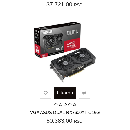
37.721,00
RSD.
U korpu
VGA ASUS DUAL-RX7600XT-O16G
50.383,00
RSD.