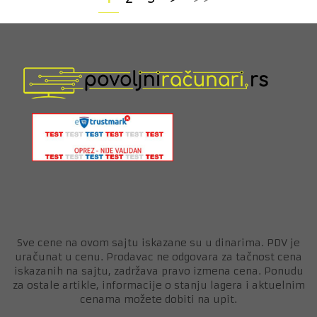
Sve cene na ovom sajtu iskazane su u dinarima. PDV je
uračunat u cenu. Prodavac ne odgovara za tačnost cena
iskazanih na sajtu, zadržava pravo izmena cena. Ponudu
za ostale artikle, informacije o stanju lagera i aktuelnim
cenama možete dobiti na upit.