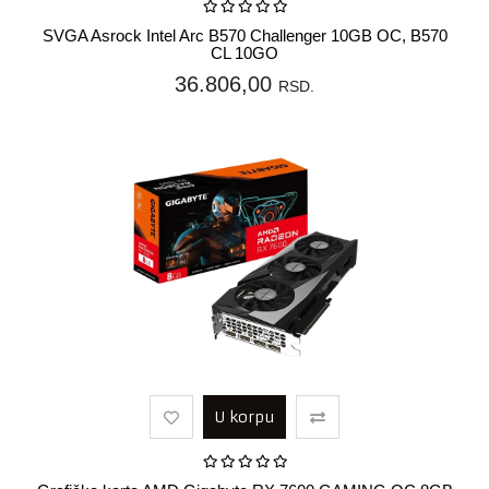
SVGA Asrock Intel Arc B570 Challenger 10GB OC, B570
CL 10GO
36.806,00
RSD.
U korpu