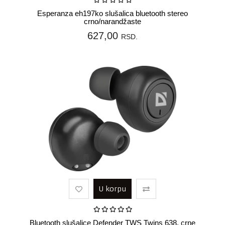
Esperanza eh197ko slušalica bluetooth stereo
crno/narandžaste
627,00
RSD.
U korpu
Bluetooth slušalice Defender TWS Twins 638, crne