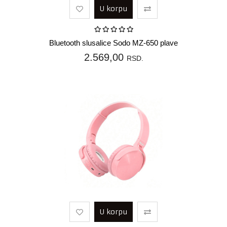
U korpu
Bluetooth slusalice Sodo MZ-650 plave
2.569,00
RSD.
U korpu