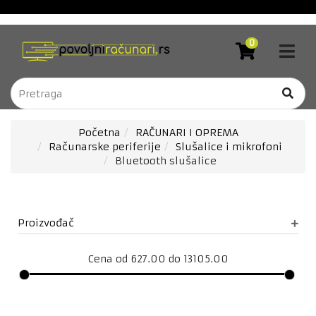
Akcija
RAČUNARI
0
I
Blog
OPREMA
Brendovi
RAČUNARSKE
KOMPONENTE
Kontakt
LAPTOP
DOSTAVA
Početna
RAČUNARI I OPREMA
RAČUNARI
Računarske periferije
Slušalice i mikrofoni
Forever
Bluetooth slušalice
TV
zaštitne
I
folije
AUDIO/VIDEO
Bela
NOVE
Proizvođač
TEHNOLOGIJE
tehnika
sa
MOBILNI
uslugom
Cena od 627.00 do 13105.00
TELEFONI
ugradnje
/
TABLETI
Downloads
GAMING,