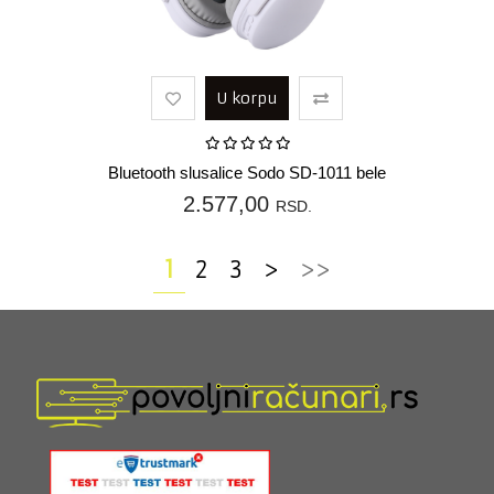
U korpu
Bluetooth slusalice Sodo SD-1011 bele
2.577,00
RSD.
1
2
3
>
>>