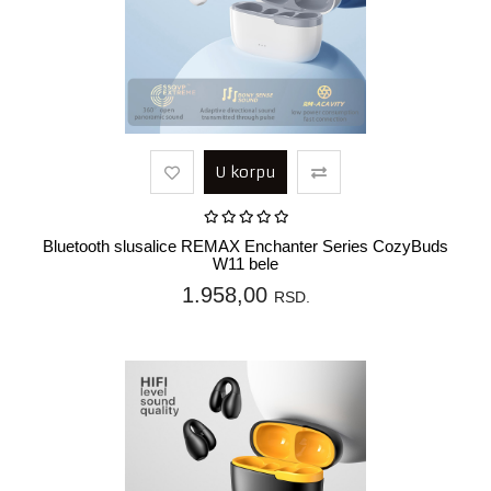
U korpu
Bluetooth slusalice REMAX Enchanter Series CozyBuds
W11 bele
1.958,00
RSD.