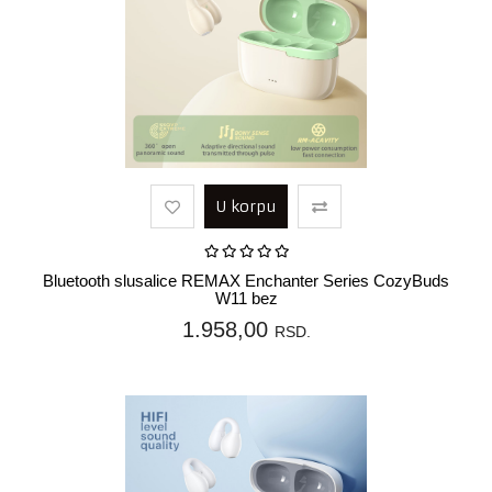
U korpu
Bluetooth slusalice REMAX Enchanter Series CozyBuds
W11 bez
1.958,00
RSD.