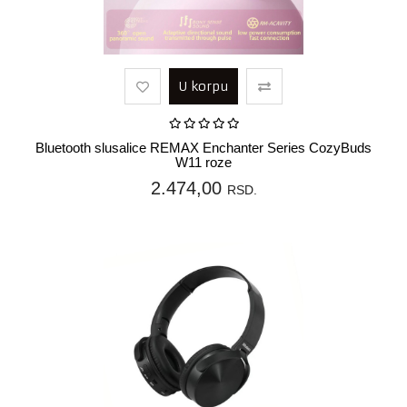
U korpu
Bluetooth slusalice REMAX Enchanter Series CozyBuds
W11 roze
2.474,00
RSD.