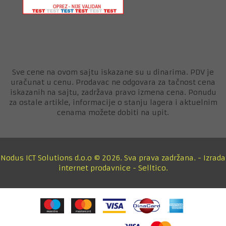
Sve cene na ovom sajtu iskazane su u dinarima. PDV je
uračunat u cenu. Prodavac ne odgovara za tačnost cena
iskazanih na sajtu, zadržava pravo izmena cena. Ponudu
za ostale artikle, informacije o stanju lagera i aktuelnim
cenama možete dobiti na upit.
Nodus ICT Solutions d.o.o © 2026. Sva prava zadržana. -
Izrada
internet prodavnice
-
Selltico.