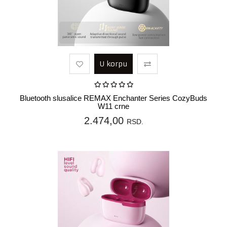
U korpu
Bluetooth slusalice REMAX Enchanter Series CozyBuds
W11 crne
2.474,00
RSD.