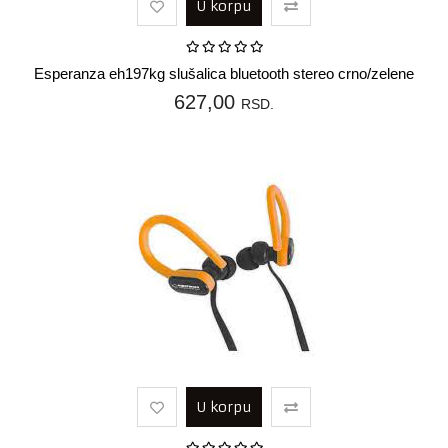
U korpu
Esperanza eh197kg slušalica bluetooth stereo crno/zelene
627,00
RSD.
U korpu