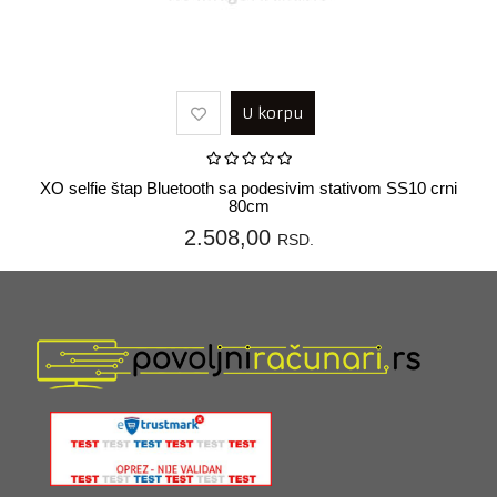
U korpu
XO selfie štap Bluetooth sa podesivim stativom SS10 crni
80cm
2.508,00
RSD.