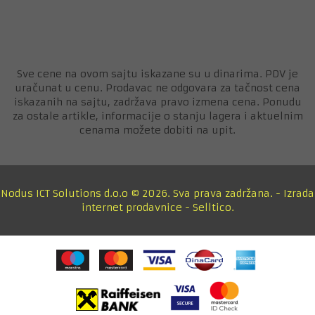
Sve cene na ovom sajtu iskazane su u dinarima. PDV je
uračunat u cenu. Prodavac ne odgovara za tačnost cena
iskazanih na sajtu, zadržava pravo izmena cena. Ponudu
za ostale artikle, informacije o stanju lagera i aktuelnim
cenama možete dobiti na upit.
Nodus ICT Solutions d.o.o © 2026. Sva prava zadržana. -
Izrada
internet prodavnice
-
Selltico.