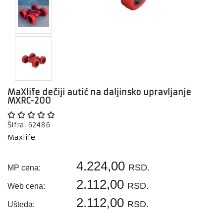
Konfigurator
KONZOLE,
IGRICE
SOFTWARE
BELA
TEHNIKA
MALI
KUĆNI
MaXlife dečiji autić na daljinsko upravljanje
APARATI
MXRC-200
FOTO
Šifra: 62486
OPREMA
Maxlife
VIDEO
NADZOR
I
4.224,00
RSD.
MP cena:
SIGURNOSNA
OPREMA
2.112,00
RSD.
Web cena:
RAZNO
2.112,00
RSD.
Ušteda:
OUTLET