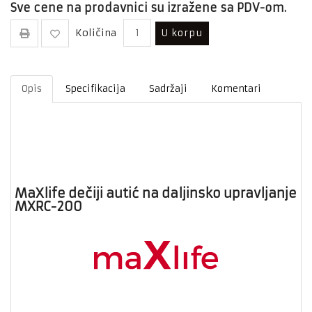
Sve cene na prodavnici su izražene sa PDV-om.
Količina
U korpu
Opis
Specifikacija
Sadržaji
Komentari
MaXlife dečiji autić na daljinsko upravljanje
MXRC-200