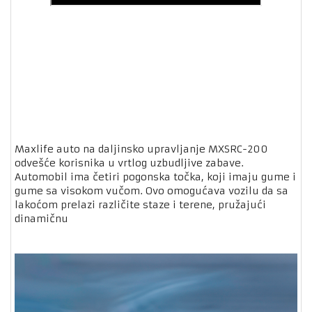
Maxlife auto na daljinsko upravljanje MXSRC-200
odvešće korisnika u vrtlog uzbudljive zabave.
Automobil ima četiri pogonska točka, koji imaju gume i
gume sa visokom vučom. Ovo omogućava vozilu da sa
lakoćom prelazi različite staze i terene, pružajući
dinamičnu