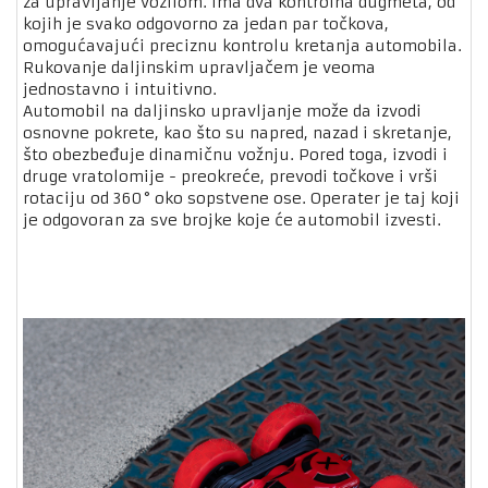
za upravljanje vozilom. Ima dva kontrolna dugmeta, od
kojih je svako odgovorno za jedan par točkova,
omogućavajući preciznu kontrolu kretanja automobila.
Rukovanje daljinskim upravljačem je veoma
jednostavno i intuitivno.
Automobil na daljinsko upravljanje može da izvodi
osnovne pokrete, kao što su napred, nazad i skretanje,
što obezbeđuje dinamičnu vožnju. Pored toga, izvodi i
druge vratolomije - preokreće, prevodi točkove i vrši
rotaciju od 360° oko sopstvene ose. Operater je taj koji
je odgovoran za sve brojke koje će automobil izvesti.